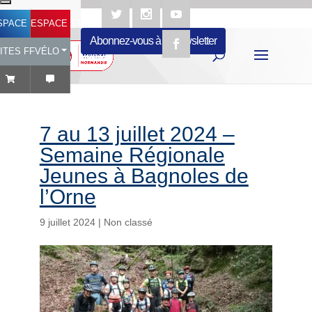
SPACE LICENCIÉ
ESPACE STRUCTURES
Abonnez-vous à la newsletter
ITES FFVÉLO
7 au 13 juillet 2024 –
Semaine Régionale
Jeunes à Bagnoles de
l’Orne
9 juillet 2024
|
Non classé