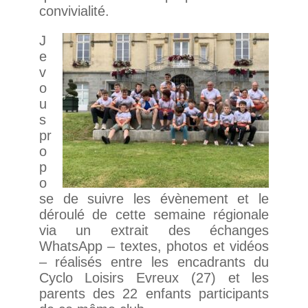
convivialité.
J
e
v
o
u
s
pr
o
p
o
se de suivre les évènement et le
déroulé de cette semaine régionale
via un extrait des échanges
WhatsApp – textes, photos et vidéos
– réalisés entre les encadrants du
Cyclo Loisirs Evreux (27) et les
parents des 22 enfants participants