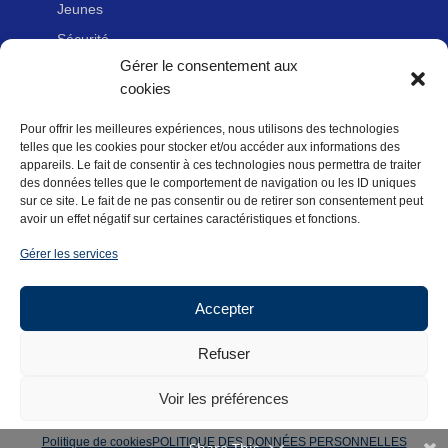
Jeunes
Sécurité
Gérer le consentement aux
Handicap
cookies
Pour offrir les meilleures expériences, nous utilisons des technologies
LIENS UTILES
telles que les cookies pour stocker et/ou accéder aux informations des
Adhérer à la Fédération Française de cyclotourisme
appareils. Le fait de consentir à ces technologies nous permettra de traiter
des données telles que le comportement de navigation ou les ID uniques
Nous contacter
sur ce site. Le fait de ne pas consentir ou de retirer son consentement peut
avoir un effet négatif sur certaines caractéristiques et fonctions.
Newsletter
Gérer les services
Mentions légales
Politique des données personnelles
Accepter
Politique de cookies (UE)
Refuser
Voir les préférences
Copyright FFVélo 2018
Politique de cookies
POLITIQUE DES DONNÉES PERSONNELLES