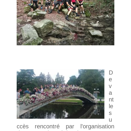
D
e
v
a
nt
le
s
u
ccès rencontré par l’organisation