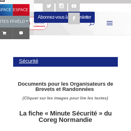
SPACE LICENCIÉ
ESPACE STRUCTURES
Abonnez-vous à la newsletter
ITES FFVÉLO
Sécurité
Documents pour les
Organisateurs de
Brevets et Randonnées
(Cliquer sur les images pour lire les textes)
La fiche « Minute Sécurité » du
Coreg Normandie