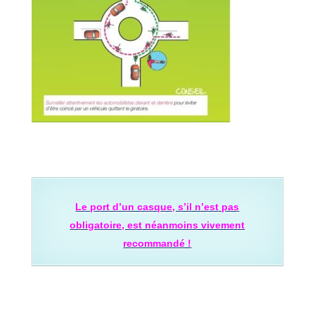
Le port d’un casque, s’il n’est pas
obligatoire, est néanmoins vivement
recommandé !