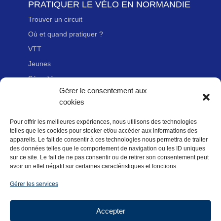
PRATIQUER LE VÉLO EN NORMANDIE
Trouver un circuit
Où et quand pratiquer ?
VTT
Jeunes
Sécurité
Gérer le consentement aux
Handicap
cookies
Pour offrir les meilleures expériences, nous utilisons des technologies
LIENS UTILES
telles que les cookies pour stocker et/ou accéder aux informations des
appareils. Le fait de consentir à ces technologies nous permettra de traiter
Adhérer à la Fédération Française de cyclotourisme
des données telles que le comportement de navigation ou les ID uniques
Nous contacter
sur ce site. Le fait de ne pas consentir ou de retirer son consentement peut
avoir un effet négatif sur certaines caractéristiques et fonctions.
Newsletter
Gérer les services
Mentions légales
Politique des données personnelles
Accepter
Politique de cookies (UE)