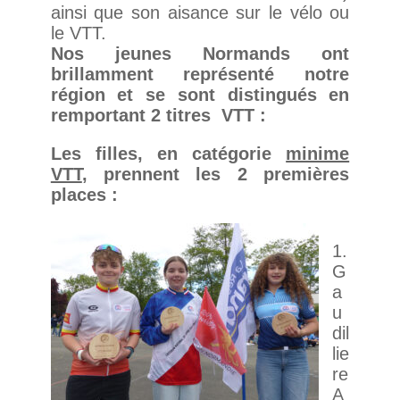
ainsi que son aisance sur le vélo ou
le VTT.
Nos jeunes Normands ont
brillamment représenté notre
région
et se sont distingués en
remportant 2 titres VTT :
Les filles, en catégorie
minime
VTT
, prennent les 2 premières
places :
1.
G
a
u
dil
lie
re
A