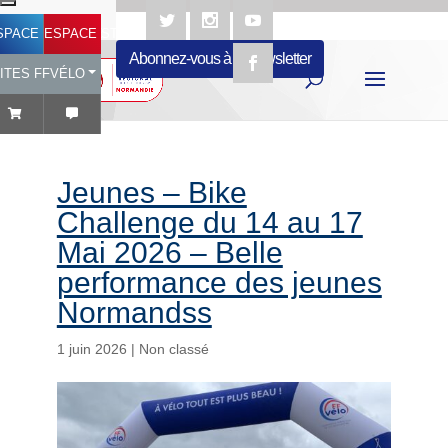
SPACE LICENCIÉ
ESPACE STRUCTURES
Abonnez-vous à la newsletter
ITES FFVÉLO
Jeunes – Bike
Challenge du 14 au 17
Mai 2026 – Belle
performance des jeunes
Normandss
1 juin 2026
|
Non classé