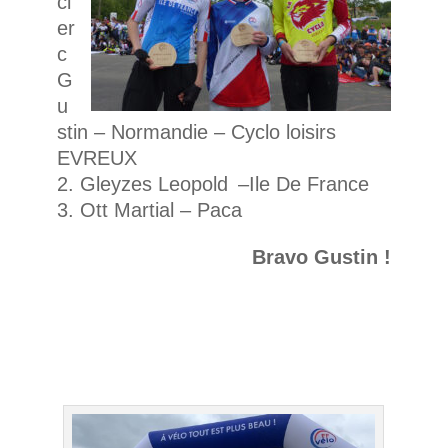
cl
er
c
G
u
stin –
Normandie – Cyclo loisirs
EVREUX
Gleyzes Leopold –Ile De France
Ott Martial – Paca
Bravo Gustin !